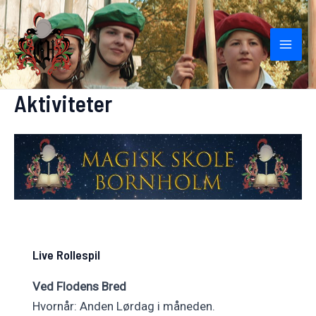
Gå
til
indholdet
Mai
Men
Aktiviteter
Live Rollespil
Ved Flodens Bred
Hvornår: Anden Lørdag i måneden.